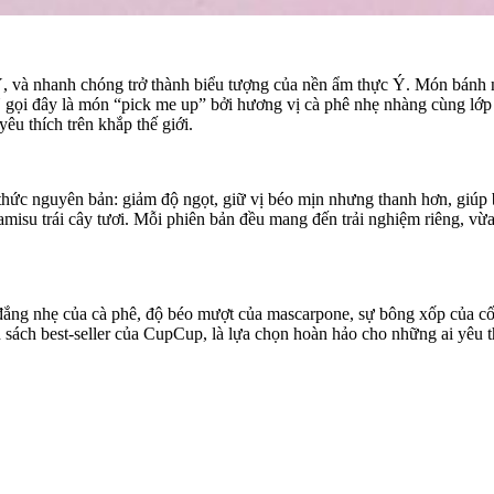
 Ý, và nhanh chóng trở thành biểu tượng của nền ẩm thực Ý. Món bánh
gọi đây là món “pick me up” bởi hương vị cà phê nhẹ nhàng cùng lớp k
êu thích trên khắp thế giới.
hức nguyên bản: giảm độ ngọt, giữ vị béo mịn nhưng thanh hơn, giúp 
ramisu trái cây tươi. Mỗi phiên bản đều mang đến trải nghiệm riêng, v
vị đắng nhẹ của cà phê, độ béo mượt của mascarpone, sự bông xốp của c
 sách best-seller của CupCup, là lựa chọn hoàn hảo cho những ai yêu t