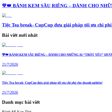
💛👑 BÁNH KEM SẦU RIÊNG – DÀNH CHO NHỮN
Tiệc Tea break- CupCup đưa giải pháp tối ưu chi ph
Bài viết mới nhất
💛👑 BÁNH KEM SẦU RIÊNG – DÀNH CHO NHỮNG AI “TRÓT YÊU” HƯƠN
21/7/2026
Tiệc Tea break- CupCup đưa giải pháp tối ưu chi phí cho doanh nghiệp!
21/7/2026
Danh mục bài viết
Bánh Mì Kẹp Thịt