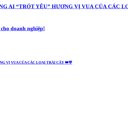
G AI “TRÓT YÊU” HƯƠNG VỊ VUA CỦA CÁC LOẠ
í cho doanh nghiệp!
G VỊ VUA CỦA CÁC LOẠI TRÁI CÂY 👑💛