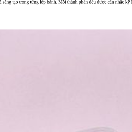
 và sáng tạo trong từng lớp bánh. Mỗi thành phần đều được cân nhắc kỹ