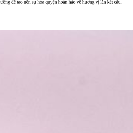
 lưỡng để tạo nên sự hòa quyện hoàn hảo về hương vị lẫn kết cấu.