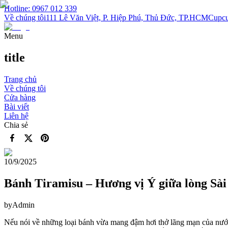
Hotline: 0967 012 339
Về chúng tôi
111 Lê Văn Việt, P. Hiệp Phú, Thủ Đức, TP.HCM
Cupcu
Menu
title
Trang chủ
Về chúng tôi
Cửa hàng
Bài viết
Liên hệ
Chia sẻ
10/9/2025
Bánh Tiramisu – Hương vị Ý giữa lòng Sà
by
Admin
Nếu nói về những loại bánh vừa mang đậm hơi thở lãng mạn của nước 