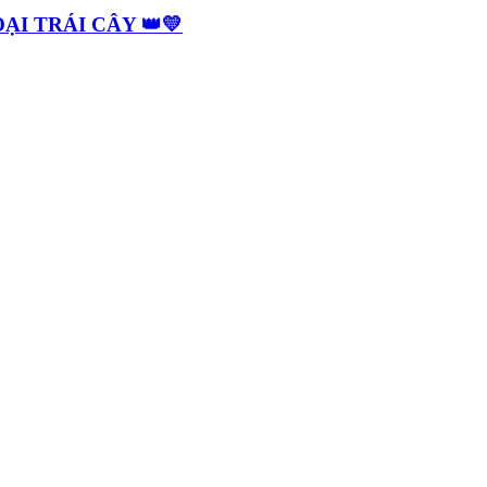
I TRÁI CÂY 👑💛