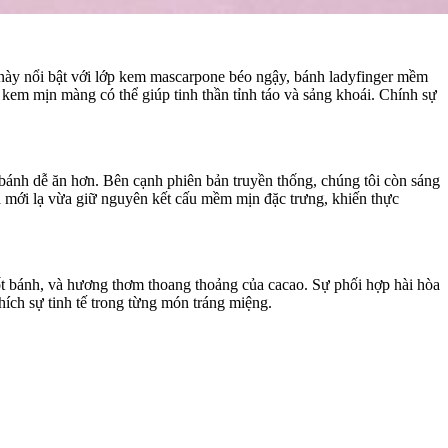
 này nổi bật với lớp kem mascarpone béo ngậy, bánh ladyfinger mềm
em mịn màng có thể giúp tinh thần tỉnh táo và sảng khoái. Chính sự
bánh dễ ăn hơn. Bên cạnh phiên bản truyền thống, chúng tôi còn sáng
ừa mới lạ vừa giữ nguyên kết cấu mềm mịn đặc trưng, khiến thực
ốt bánh, và hương thơm thoang thoảng của cacao. Sự phối hợp hài hòa
hích sự tinh tế trong từng món tráng miệng.