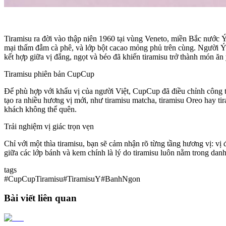
Tiramisu ra đời vào thập niên 1960 tại vùng Veneto, miền Bắc nước
mại thấm đẫm cà phê, và lớp bột cacao mỏng phủ trên cùng. Người Ý 
kết hợp giữa vị đắng, ngọt và béo đã khiến tiramisu trở thành món ăn y
Tiramisu phiên bản CupCup
Để phù hợp với khẩu vị của người Việt, CupCup đã điều chỉnh công t
tạo ra nhiều hương vị mới, như tiramisu matcha, tiramisu Oreo hay ti
khách không thể quên.
Trải nghiệm vị giác trọn vẹn
Chỉ với một thìa tiramisu, bạn sẽ cảm nhận rõ từng tầng hương vị: 
giữa các lớp bánh và kem chính là lý do tiramisu luôn nằm trong danh
tags
#CupCupTiramisu
#TiramisuY
#BanhNgon
Bài viết liên quan