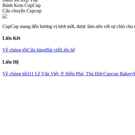
Bánh Kem CupCup
Câu chuyện Cupcup
CupCup mang đến hương vị tươi mới, được làm nên với sự chỉn chu tro
Liên Kết
Về chúng tôi
Cửa hàng
Bài viết
Liên hệ
Liên Hệ
Về chúng tôi
111 Lê Văn Việt, P. Hiệp Phú, Thủ Đức
Cupcup Bakery