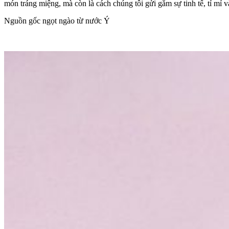
món tráng miệng, mà còn là cách chúng tôi gửi gắm sự tinh tế, tỉ mỉ
Nguồn gốc ngọt ngào từ nước Ý