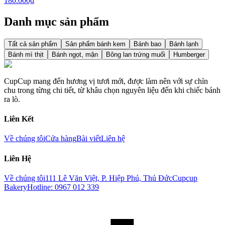
180.000₫
Danh mục sản phẩm
Tất cả sản phẩm
Sản phẩm bánh kem
Bánh bao
Bánh lạnh
Bánh mì thịt
Bánh ngọt, mặn
Bông lan trứng muối
Humberger
CupCup mang đến hương vị tươi mới, được làm nên với sự chỉn
chu trong từng chi tiết, từ khâu chọn nguyên liệu đến khi chiếc bánh
ra lò.
Liên Kết
Về chúng tôi
Cửa hàng
Bài viết
Liên hệ
Liên Hệ
Về chúng tôi
111 Lê Văn Việt, P. Hiệp Phú, Thủ Đức
Cupcup
Bakery
Hotline: 0967 012 339