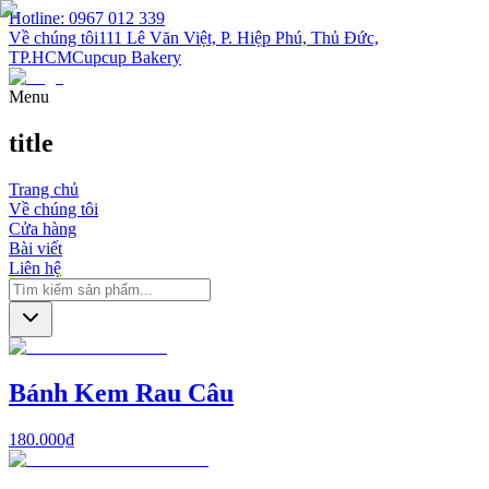
Hotline: 0967 012 339
Về chúng tôi
111 Lê Văn Việt, P. Hiệp Phú, Thủ Đức,
TP.HCM
Cupcup Bakery
Menu
title
Trang chủ
Về chúng tôi
Cửa hàng
Bài viết
Liên hệ
Bánh Kem Rau Câu
180.000₫