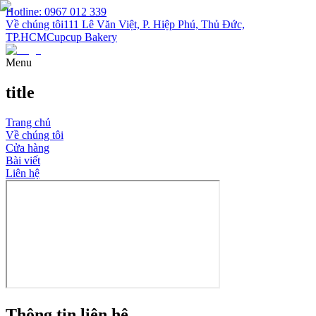
Hotline: 0967 012 339
Về chúng tôi
111 Lê Văn Việt, P. Hiệp Phú, Thủ Đức,
TP.HCM
Cupcup Bakery
Menu
title
Trang chủ
Về chúng tôi
Cửa hàng
Bài viết
Liên hệ
Thông tin liên hệ