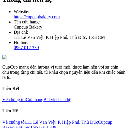
Website:
https://cupcupbakery.com
Tên cửa hàng:
Cupcup Bakery
Địa chỉ:
111 Lê Văn Việt, P. Hiệp Phú, Thủ Đức, TP.HCM
Hotline:
0967 012 339
CupCup mang đến hương vị tươi mới, được làm nên với sự chỉn
chu trong từng chi tiết, từ khâu chọn nguyên liệu đến khi chiếc bánh
ra lò.
Liên Kết
Về chúng tôi
Cửa hàng
Bài viết
Liên hệ
Liên Hệ
Về chúng tôi
111 Lê Văn Việt, P. Hiệp Phú, Thủ Đức
Cupcup
Bakery
Hotline: 0967 012 339