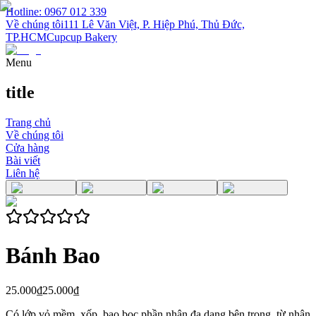
Hotline: 0967 012 339
Về chúng tôi
111 Lê Văn Việt, P. Hiệp Phú, Thủ Đức,
TP.HCM
Cupcup Bakery
Menu
title
Trang chủ
Về chúng tôi
Cửa hàng
Bài viết
Liên hệ
Bánh Bao
25.000₫
25.000₫
Có lớp vỏ mềm, xốp, bao bọc phần nhân đa dạng bên trong, từ nhân