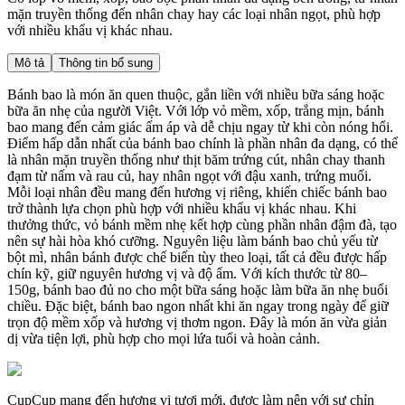
mặn truyền thống đến nhân chay hay các loại nhân ngọt, phù hợp
với nhiều khẩu vị khác nhau.
Mô tả
Thông tin bổ sung
Bánh bao là món ăn quen thuộc, gắn liền với nhiều bữa sáng hoặc
bữa ăn nhẹ của người Việt. Với lớp vỏ mềm, xốp, trắng mịn, bánh
bao mang đến cảm giác ấm áp và dễ chịu ngay từ khi còn nóng hổi.
Điểm hấp dẫn nhất của bánh bao chính là phần nhân đa dạng, có thể
là nhân mặn truyền thống như thịt băm trứng cút, nhân chay thanh
đạm từ nấm và rau củ, hay nhân ngọt với đậu xanh, trứng muối.
Mỗi loại nhân đều mang đến hương vị riêng, khiến chiếc bánh bao
trở thành lựa chọn phù hợp với nhiều khẩu vị khác nhau. Khi
thưởng thức, vỏ bánh mềm nhẹ kết hợp cùng phần nhân đậm đà, tạo
nên sự hài hòa khó cưỡng. Nguyên liệu làm bánh bao chủ yếu từ
bột mì, nhân bánh được chế biến tùy theo loại, tất cả đều được hấp
chín kỹ, giữ nguyên hương vị và độ ẩm. Với kích thước từ 80–
150g, bánh bao đủ no cho một bữa sáng hoặc làm bữa ăn nhẹ buổi
chiều. Đặc biệt, bánh bao ngon nhất khi ăn ngay trong ngày để giữ
trọn độ mềm xốp và hương vị thơm ngon. Đây là món ăn vừa giản
dị vừa tiện lợi, phù hợp cho mọi lứa tuổi và hoàn cảnh.
CupCup mang đến hương vị tươi mới, được làm nên với sự chỉn