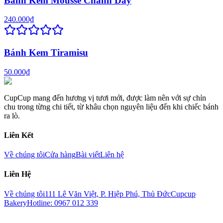
Bánh Kem Mousse Chanh Dây
240.000₫
Bánh Kem Tiramisu
50.000₫
CupCup mang đến hương vị tươi mới, được làm nên với sự chỉn
chu trong từng chi tiết, từ khâu chọn nguyên liệu đến khi chiếc bánh
ra lò.
Liên Kết
Về chúng tôi
Cửa hàng
Bài viết
Liên hệ
Liên Hệ
Về chúng tôi
111 Lê Văn Việt, P. Hiệp Phú, Thủ Đức
Cupcup
Bakery
Hotline: 0967 012 339