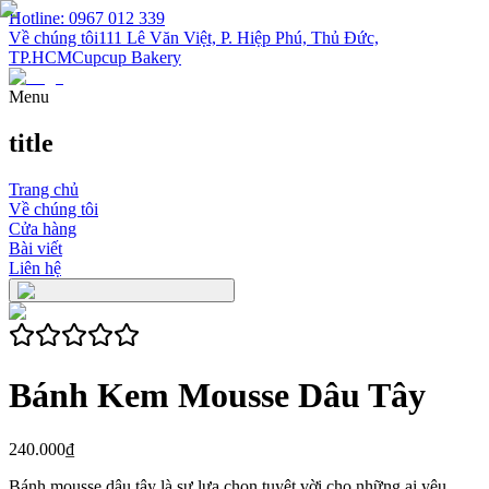
Hotline: 0967 012 339
Về chúng tôi
111 Lê Văn Việt, P. Hiệp Phú, Thủ Đức,
TP.HCM
Cupcup Bakery
Menu
title
Trang chủ
Về chúng tôi
Cửa hàng
Bài viết
Liên hệ
Bánh Kem Mousse Dâu Tây
240.000₫
Bánh mousse dâu tây là sự lựa chọn tuyệt vời cho những ai yêu