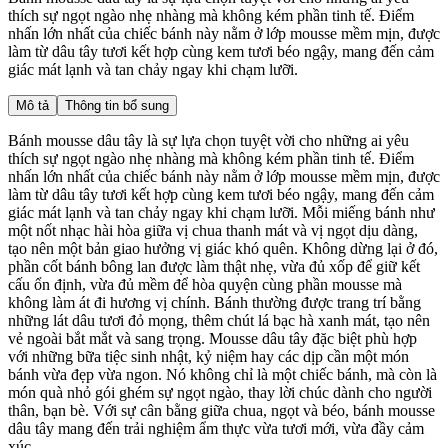
thích sự ngọt ngào nhẹ nhàng mà không kém phần tinh tế. Điểm
nhấn lớn nhất của chiếc bánh này nằm ở lớp mousse mềm mịn, được
làm từ dâu tây tươi kết hợp cùng kem tươi béo ngậy, mang đến cảm
giác mát lạnh và tan chảy ngay khi chạm lưỡi.
Mô tả
Thông tin bổ sung
Bánh mousse dâu tây là sự lựa chọn tuyệt vời cho những ai yêu
thích sự ngọt ngào nhẹ nhàng mà không kém phần tinh tế. Điểm
nhấn lớn nhất của chiếc bánh này nằm ở lớp mousse mềm mịn, được
làm từ dâu tây tươi kết hợp cùng kem tươi béo ngậy, mang đến cảm
giác mát lạnh và tan chảy ngay khi chạm lưỡi. Mỗi miếng bánh như
một nốt nhạc hài hòa giữa vị chua thanh mát và vị ngọt dịu dàng,
tạo nên một bản giao hưởng vị giác khó quên. Không dừng lại ở đó,
phần cốt bánh bông lan được làm thật nhẹ, vừa đủ xốp để giữ kết
cấu ổn định, vừa đủ mềm để hòa quyện cùng phần mousse mà
không làm át đi hương vị chính. Bánh thường được trang trí bằng
những lát dâu tươi đỏ mọng, thêm chút lá bạc hà xanh mát, tạo nên
vẻ ngoài bắt mắt và sang trọng. Mousse dâu tây đặc biệt phù hợp
với những bữa tiệc sinh nhật, kỷ niệm hay các dịp cần một món
bánh vừa đẹp vừa ngon. Nó không chỉ là một chiếc bánh, mà còn là
món quà nhỏ gói ghém sự ngọt ngào, thay lời chúc dành cho người
thân, bạn bè. Với sự cân bằng giữa chua, ngọt và béo, bánh mousse
dâu tây mang đến trải nghiệm ẩm thực vừa tươi mới, vừa đầy cảm
xúc.