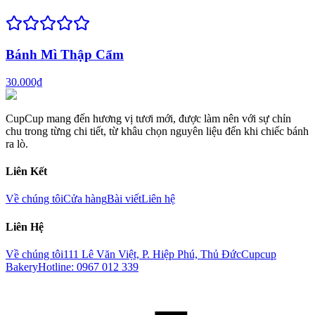
Bánh Mì Thập Cẩm
30.000₫
CupCup mang đến hương vị tươi mới, được làm nên với sự chỉn
chu trong từng chi tiết, từ khâu chọn nguyên liệu đến khi chiếc bánh
ra lò.
Liên Kết
Về chúng tôi
Cửa hàng
Bài viết
Liên hệ
Liên Hệ
Về chúng tôi
111 Lê Văn Việt, P. Hiệp Phú, Thủ Đức
Cupcup
Bakery
Hotline: 0967 012 339