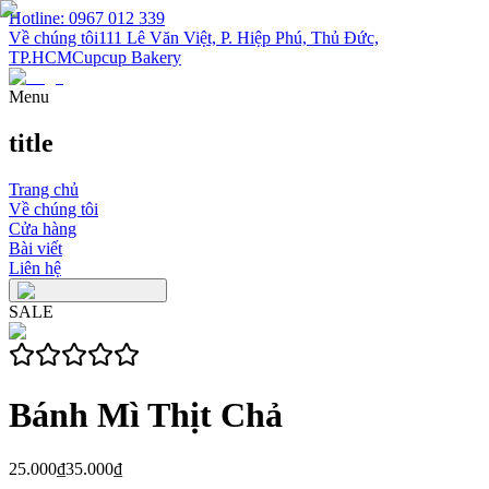
Hotline: 0967 012 339
Về chúng tôi
111 Lê Văn Việt, P. Hiệp Phú, Thủ Đức,
TP.HCM
Cupcup Bakery
Menu
title
Trang chủ
Về chúng tôi
Cửa hàng
Bài viết
Liên hệ
SALE
Bánh Mì Thịt Chả
25.000₫
35.000₫