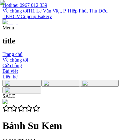
Hotline: 0967 012 339
Về chúng tôi
111 Lê Văn Việt, P. Hiệp Phú, Thủ Đức,
TP.HCM
Cupcup Bakery
Menu
title
Trang chủ
Về chúng tôi
Cửa hàng
Bài viết
Liên hệ
SALE
Bánh Su Kem