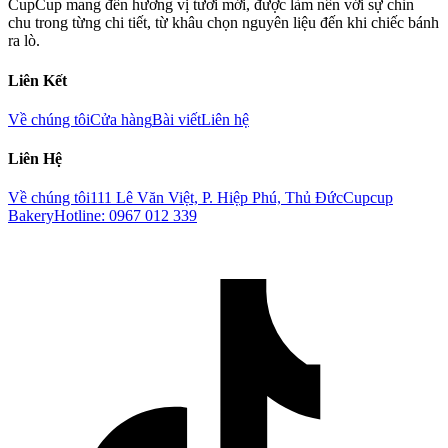
CupCup mang đến hương vị tươi mới, được làm nên với sự chỉn
chu trong từng chi tiết, từ khâu chọn nguyên liệu đến khi chiếc bánh
ra lò.
Liên Kết
Về chúng tôi
Cửa hàng
Bài viết
Liên hệ
Liên Hệ
Về chúng tôi
111 Lê Văn Việt, P. Hiệp Phú, Thủ Đức
Cupcup
Bakery
Hotline: 0967 012 339