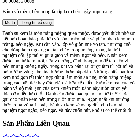
30.000₫
35.000₫
Bánh vỏ mềm, bên trong là lớp kem béo ngậy, mịn màng.
Mô tả
Thông tin bổ sung
Bánh su kem là món tráng miệng quen thuộc, được yêu thích nhờ sự
kết hợp hoàn hảo giữa lớp vỏ bánh mềm nhẹ và phần nhân kem mịn
màng, béo ngậy. Khi cắn vào, lớp vỏ giòn nhẹ vỡ tan, nhường chỗ
cho dòng kem ngọt ngào, tan chảy trong miệng, mang lại trải
nghiệm đối lập thú vị giữa giòn và mềm, ngọt và béo. Nhân kem
được làm từ kem tươi, sữa và trứng, đánh bông mịn để tạo nên vị
béo nhưng không ngấy, trong khi vỏ bánh lại được làm từ bột mì và
bơ, nướng vàng nhẹ, tỏa hương thơm hấp dẫn. Những chiếc bánh su
kem nhỏ gọn rất thích hợp dùng làm món ăn nhẹ, món tráng miệng
trong các bữa tiệc hay đơn giản là bữa xế chiều. Sự mềm mại của vỏ
bánh và độ mát lạnh của kem khiến món bánh này luôn được yêu
thích ở nhiều lứa tuổi. Bánh cần được bảo quản lạnh từ 0–5°C để
giữ cho phần kem bên trong luôn tươi mịn. Ngon nhất khi thưởng
thức trong vòng 1 ngày, bánh su kem sẽ mang đến cho bạn trải
nghiệm ngọt ngào, béo ngậy và đầy cuốn hút, khó ai có thể chối từ.
Sản Phẩm Liên Quan