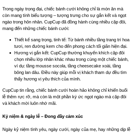
Trong ngày trọng đại, chiếc bánh cưới không chỉ là món ăn mà 
còn mang tính biểu tượng – tượng trưng cho sự gắn kết và ngọt 
ngào trong hôn nhân. CupCup đã đồng hành cùng nhiều cặp đôi, 
mang đến những chiếc bánh cưới:
Thiết kế sang trọng, tinh tế: Từ bánh nhiều tầng trang trí hoa 
tươi, ren đường kem cho đến phong cách tối giản hiện đại.
Hương vị gắn kết: CupCup thường khuyến khích cặp đôi 
chọn nhiều lớp nhân khác nhau trong cùng một chiếc bánh, 
ví dụ: tầng mousse socola, tầng cheesecake xoài, tầng 
bông lan dâu. Điều này giúp mỗi vị khách tham dự đều tìm 
thấy hương vị yêu thích của mình.
CupCup tin rằng, chiếc bánh cưới hoàn hảo không chỉ khiến buổi 
lễ thêm rực rỡ, mà còn là một phần ký ức ngọt ngào mà cặp đôi 
và khách mời luôn nhớ mãi.
Kỷ niệm & ngày lễ – Đong đầy cảm xúc
Ngày kỷ niệm tình yêu, ngày cưới, ngày của mẹ, hay những dịp lễ 