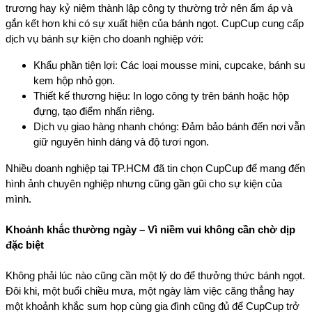
trương hay kỷ niệm thành lập công ty thường trở nên ấm áp và 
gắn kết hơn khi có sự xuất hiện của bánh ngọt. CupCup cung cấp 
dịch vụ bánh sự kiện cho doanh nghiệp với:
Khẩu phần tiện lợi: Các loại mousse mini, cupcake, bánh su 
kem hộp nhỏ gọn.
Thiết kế thương hiệu: In logo công ty trên bánh hoặc hộp 
đựng, tạo điểm nhấn riêng.
Dịch vụ giao hàng nhanh chóng: Đảm bảo bánh đến nơi vẫn 
giữ nguyên hình dáng và độ tươi ngon.
Nhiều doanh nghiệp tại TP.HCM đã tin chọn CupCup để mang đến 
hình ảnh chuyên nghiệp nhưng cũng gần gũi cho sự kiện của 
mình.
Khoảnh khắc thường ngày – Vì niềm vui không cần chờ dịp 
đặc biệt
Không phải lúc nào cũng cần một lý do để thưởng thức bánh ngọt. 
Đôi khi, một buổi chiều mưa, một ngày làm việc căng thẳng hay 
một khoảnh khắc sum họp cùng gia đình cũng đủ để CupCup trở 