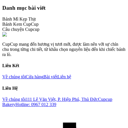
Danh mục bài viết
Bánh Mì Kẹp Thịt
Bánh Kem CupCup
Câu chuyện Cupcup
CupCup mang đến hương vị tươi mới, được làm nên với sự chỉn
chu trong từng chi tiết, từ khâu chọn nguyên liệu đến khi chiếc bánh
ra lò.
Liên Kết
Về chúng tôi
Cửa hàng
Bài viết
Liên hệ
Liên Hệ
Về chúng tôi
111 Lê Văn Việt, P. Hiệp Phú, Thủ Đức
Cupcup
Bakery
Hotline: 0967 012 339