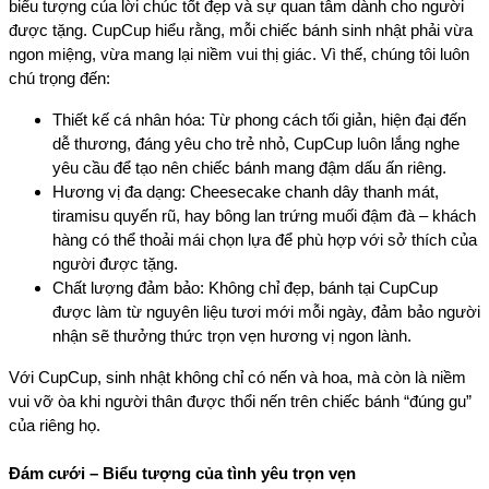
biểu tượng của lời chúc tốt đẹp và sự quan tâm dành cho người 
được tặng. CupCup hiểu rằng, mỗi chiếc bánh sinh nhật phải vừa 
ngon miệng, vừa mang lại niềm vui thị giác. Vì thế, chúng tôi luôn 
chú trọng đến:
Thiết kế cá nhân hóa: Từ phong cách tối giản, hiện đại đến 
dễ thương, đáng yêu cho trẻ nhỏ, CupCup luôn lắng nghe 
yêu cầu để tạo nên chiếc bánh mang đậm dấu ấn riêng.
Hương vị đa dạng: Cheesecake chanh dây thanh mát, 
tiramisu quyến rũ, hay bông lan trứng muối đậm đà – khách 
hàng có thể thoải mái chọn lựa để phù hợp với sở thích của 
người được tặng.
Chất lượng đảm bảo: Không chỉ đẹp, bánh tại CupCup 
được làm từ nguyên liệu tươi mới mỗi ngày, đảm bảo người 
nhận sẽ thưởng thức trọn vẹn hương vị ngon lành.
Với CupCup, sinh nhật không chỉ có nến và hoa, mà còn là niềm 
vui vỡ òa khi người thân được thổi nến trên chiếc bánh “đúng gu” 
của riêng họ.
Đám cưới – Biểu tượng của tình yêu trọn vẹn