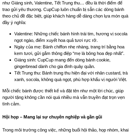
như Giáng sinh, Valentine, Tết Trung thu… đều là thời điểm để 
trao gửi yêu thương. CupCup luôn chuẩn bị sẵn các dòng bánh 
theo chủ đề đặc biệt, giúp khách hàng dễ dàng chọn lựa món quà 
đầy ý nghĩa:
Valentine: Những chiếc bánh hình trái tim, hương vị socola 
ngọt ngào, điểm xuyết hoa quả tươi rực rỡ.
Ngày của mẹ: Bánh chiffon nhẹ nhàng, trang trí bằng hoa 
kem tươi, gửi gắm thông điệp “mẹ là bông hoa đẹp nhất”.
Giáng sinh: CupCup mang đến dòng bánh cookie, 
gingerbread dành cho gia đình quây quần.
Tết Trung thu: Bánh trung thu hiện đại với nhân custard, trà 
xanh, socola, không quá ngọt, phù hợp khẩu vị người Việt.
Mỗi chiếc bánh được thiết kế và đặt tên như một lời chúc, giúp 
người tặng không cần nói quá nhiều mà vẫn truyền đạt trọn vẹn 
tình cảm.
Hội họp – Mang lại sự chuyên nghiệp và gần gũi
Trong môi trường công việc, những buổi hội thảo, họp nhóm, khai 