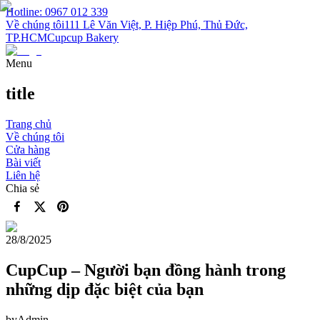
Hotline: 0967 012 339
Về chúng tôi
111 Lê Văn Việt, P. Hiệp Phú, Thủ Đức,
TP.HCM
Cupcup Bakery
Menu
title
Trang chủ
Về chúng tôi
Cửa hàng
Bài viết
Liên hệ
Chia sẻ
28/8/2025
CupCup – Người bạn đồng hành trong
những dịp đặc biệt của bạn
by
Admin