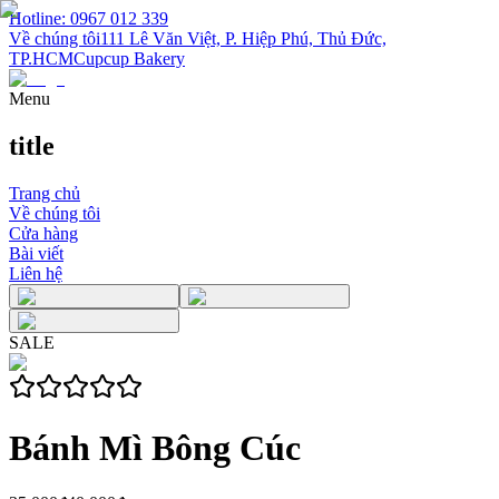
Hotline: 0967 012 339
Về chúng tôi
111 Lê Văn Việt, P. Hiệp Phú, Thủ Đức,
TP.HCM
Cupcup Bakery
Menu
title
Trang chủ
Về chúng tôi
Cửa hàng
Bài viết
Liên hệ
SALE
Bánh Mì Bông Cúc