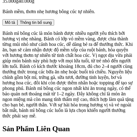
35.000₫
40.000₫
Bánh mềm, thơm nhẹ hương bông cúc tự nhiên.
Mô tả
Thông tin bổ sung
Bánh mì bông cúc là món bánh được nhiều người yêu thích bởi
hương vị nhẹ nhàng. Bánh có lớp vỏ mềm vàng, được chia thành
từng múi nhỏ như cánh hoa cúc, dễ dàng bẻ ra để thưởng thức. Khi
ăn, bạn sẽ cảm nhận được độ mềm xốp của ruột bánh, hòa quyện
với hương thơm tự nhiên từ tinh chất hoa cúc. Vị ngọt dịu vừa phải
giúp món bánh này phù hợp với mọi lứa tuổi, từ trẻ nhỏ đến người
lớn tuổi. Bánh có kích thước khoảng 18cm, đủ cho 2–4 người cùng
thưởng thức trong các bữa ăn nhẹ hoặc buổi trà chiều. Nguyên liệu
chính gồm bột mì, trứng gà, sữa tươi, đường tinh luyện, bơ và
hương hoa cúc, đôi khi còn được thêm nhân hoặc topping để tạo sự
phong phú. Bánh mì bông cúc ngon nhất khi ăn trong ngày, có thể
bảo quản nơi thoáng mát từ 1–2 ngày. Đây không chỉ là món ăn
ngon miệng mà còn mang tính thẩm mỹ cao, thích hợp làm quà tặng
cho bạn bè, người thân. Với sự hài hòa trong hương vị và vẻ ngoài
bắt mắt, bánh mì bông cúc luôn là lựa chọn khiến người thưởng
thức phải say mê.
Sản Phẩm Liên Quan