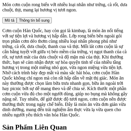
Món cơm cuộn rong biển với nhiều loại nhân như trứng, cà rốt, dưa
chuột, thịt, mang lại hương vị tươi ngon.
Mô tả
Thông tin bổ sung
Cơm cuộn Hàn Quốc, hay còn gọi là kimbap, là món ăn nổi tiếng
với sự tiện lợi và hương vị hấp dẫn. Lớp rong biển bên ngoài gói
trọn phần cơm dẻo thơm cùng nhiều loại nhân phong phú như
trứng, cà rốt, dưa chuột, thanh cua và thịt. Mỗi lát cơm cuộn là sự
cân bằng tuyệt vời giữa vị béo mềm của trứng, vị ngọt thanh của cà
rốt, sự tươi mát của dưa chuột và độ mặn mà của thịt. Khi thưởng
thức, bạn sẽ cảm nhận được sự hòa quyện tinh tế của nhiều tầng
hương vị trong một miếng nhỏ gọn, vừa ngon miệng vừa tiện lợi.
Nhờ cách trình bày đẹp mắt và màu sắc hài hòa, cơm cuộn Hàn
Quốc không chỉ ngon mà còn rất hấp dẫn về mặt thị giác. Món ăn
này thường được chọn làm bữa trưa nhanh gọn, bữa ăn ngoài trời
hay picnic bởi sự dễ mang theo và dễ chia sẻ. Kích thước một phần
cơm cuộn vừa đủ cho một người dùng, giúp no bụng mà không gây
nặng nề. Tuy nhiên, để giữ được độ tươi ngon, cơm cuộn nên được
thưởng thức trong ngày chế biến. Đây là món ăn vừa đơn giản vừa
dinh dưỡng, mang đến trải nghiệm ẩm thực vừa lạ vừa quen cho
nhiều người yêu thích văn hóa Hàn Quốc.
Sản Phẩm Liên Quan