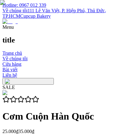
Hotline: 0967 012 339
Về chúng tôi
111 Lê Văn Việt, P. Hiệp Phú, Thủ Đức,
TP.HCM
Cupcup Bakery
Menu
title
Trang chủ
Về chúng tôi
Cửa hàng
Bài viết
Liên hệ
SALE
Cơm Cuộn Hàn Quốc
25.000₫
35.000₫