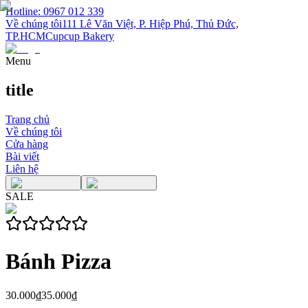
Hotline: 0967 012 339
Về chúng tôi
111 Lê Văn Việt, P. Hiệp Phú, Thủ Đức,
TP.HCM
Cupcup Bakery
Menu
title
Trang chủ
Về chúng tôi
Cửa hàng
Bài viết
Liên hệ
SALE
Bánh Pizza
30.000₫
35.000₫