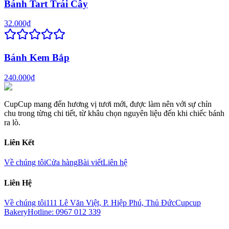
Bánh Tart Trái Cây
32.000₫
Bánh Kem Bắp
240.000₫
CupCup mang đến hương vị tươi mới, được làm nên với sự chỉn
chu trong từng chi tiết, từ khâu chọn nguyên liệu đến khi chiếc bánh
ra lò.
Liên Kết
Về chúng tôi
Cửa hàng
Bài viết
Liên hệ
Liên Hệ
Về chúng tôi
111 Lê Văn Việt, P. Hiệp Phú, Thủ Đức
Cupcup
Bakery
Hotline: 0967 012 339