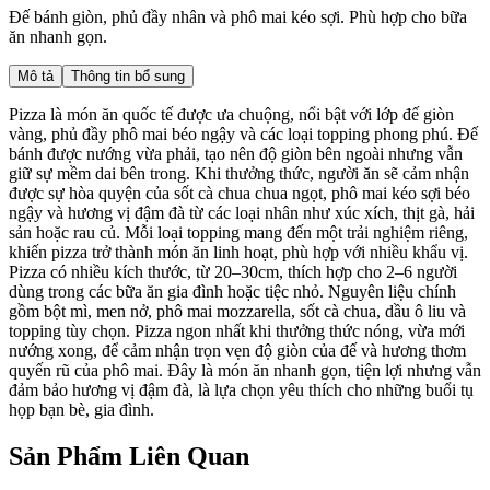
Đế bánh giòn, phủ đầy nhân và phô mai kéo sợi. Phù hợp cho bữa
ăn nhanh gọn.
Mô tả
Thông tin bổ sung
Pizza là món ăn quốc tế được ưa chuộng, nổi bật với lớp đế giòn
vàng, phủ đầy phô mai béo ngậy và các loại topping phong phú. Đế
bánh được nướng vừa phải, tạo nên độ giòn bên ngoài nhưng vẫn
giữ sự mềm dai bên trong. Khi thưởng thức, người ăn sẽ cảm nhận
được sự hòa quyện của sốt cà chua chua ngọt, phô mai kéo sợi béo
ngậy và hương vị đậm đà từ các loại nhân như xúc xích, thịt gà, hải
sản hoặc rau củ. Mỗi loại topping mang đến một trải nghiệm riêng,
khiến pizza trở thành món ăn linh hoạt, phù hợp với nhiều khẩu vị.
Pizza có nhiều kích thước, từ 20–30cm, thích hợp cho 2–6 người
dùng trong các bữa ăn gia đình hoặc tiệc nhỏ. Nguyên liệu chính
gồm bột mì, men nở, phô mai mozzarella, sốt cà chua, dầu ô liu và
topping tùy chọn. Pizza ngon nhất khi thưởng thức nóng, vừa mới
nướng xong, để cảm nhận trọn vẹn độ giòn của đế và hương thơm
quyến rũ của phô mai. Đây là món ăn nhanh gọn, tiện lợi nhưng vẫn
đảm bảo hương vị đậm đà, là lựa chọn yêu thích cho những buổi tụ
họp bạn bè, gia đình.
Sản Phẩm Liên Quan