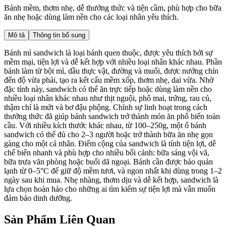
Bánh mềm, thơm nhẹ, dễ thưởng thức và tiện cầm, phù hợp cho bữa
ăn nhẹ hoặc dùng làm nền cho các loại nhân yêu thích.
Mô tả
Thông tin bổ sung
Bánh mì sandwich là loại bánh quen thuộc, được yêu thích bởi sự
mềm mại, tiện lợi và dễ kết hợp với nhiều loại nhân khác nhau. Phần
bánh làm từ bột mì, dầu thực vật, đường và muối, được nướng chín
đến độ vừa phải, tạo ra kết cấu mềm xốp, thơm nhẹ, dai vừa. Nhờ
đặc tính này, sandwich có thể ăn trực tiếp hoặc dùng làm nền cho
nhiều loại nhân khác nhau như thịt nguội, phô mai, trứng, rau củ,
thậm chí là mứt và bơ đậu phộng. Chính sự linh hoạt trong cách
thưởng thức đã giúp bánh sandwich trở thành món ăn phổ biến toàn
cầu. Với nhiều kích thước khác nhau, từ 100–250g, một ổ bánh
sandwich có thể đủ cho 2–3 người hoặc trở thành bữa ăn nhẹ gọn
gàng cho một cá nhân. Điểm cộng của sandwich là tính tiện lợi, dễ
chế biến nhanh và phù hợp cho nhiều bối cảnh: bữa sáng vội vã,
bữa trưa văn phòng hoặc buổi dã ngoại. Bánh cần được bảo quản
lạnh từ 0–5°C để giữ độ mềm tươi, và ngon nhất khi dùng trong 1–2
ngày sau khi mua. Nhẹ nhàng, thơm dịu và dễ kết hợp, sandwich là
lựa chọn hoàn hảo cho những ai tìm kiếm sự tiện lợi mà vẫn muốn
đảm bảo dinh dưỡng.
Sản Phẩm Liên Quan