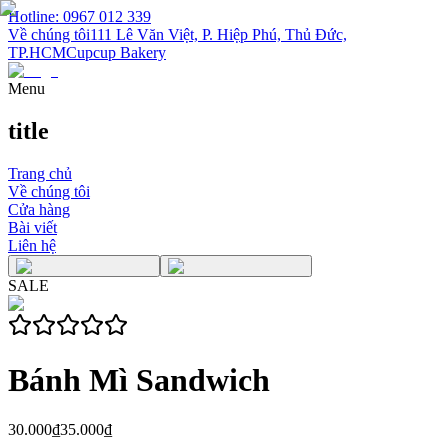
Hotline: 0967 012 339
Về chúng tôi
111 Lê Văn Việt, P. Hiệp Phú, Thủ Đức,
TP.HCM
Cupcup Bakery
Menu
title
Trang chủ
Về chúng tôi
Cửa hàng
Bài viết
Liên hệ
SALE
Bánh Mì Sandwich
30.000₫
35.000₫